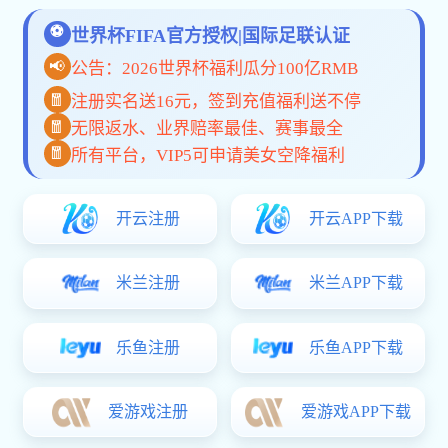
首页
/
体育新闻
/ 正文