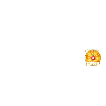
到好处。
另一个值得关注的是2016年决赛，当时塞维利亚再次
面对利物浦。虽然开局不利，但经过调整后，球队逐
渐找回状态，上演了惊天逆转。这场比赛彰显了埃梅
里的冷静及对比赛形势变化敏锐判断能力，其战术执
行效果让人叹服。
再来说说2019年，他带领阿森纳闯入决赛尽管最终未
能夺冠，但整个过程中展现出的团队精神和顽强斗志
依然令人印象深刻。即便结果不是最理想，但也让外
界见识到了他构建团队文化的重要性，以及如何在压
力下保持冷静处理事情。
3、影响力与贡献